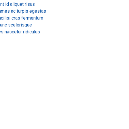
t id aliquet risus
ames ac turpis egestas
acilisi cras fermentum
 nunc scelerisque
s nascetur ridiculus